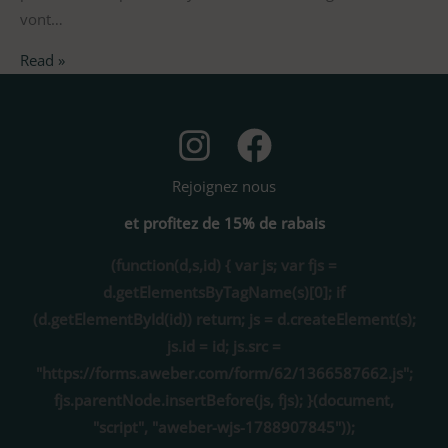
vont…
Read »
Rejoignez nous
et profitez de 15% de rabais
(function(d,s,id) { var js; var fjs =
d.getElementsByTagName(s)[0]; if
(d.getElementById(id)) return; js = d.createElement(s);
js.id = id; js.src =
"https://forms.aweber.com/form/62/1366587662.js";
fjs.parentNode.insertBefore(js, fjs); }(document,
"script", "aweber-wjs-1788907845"));