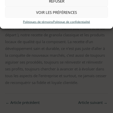
REFUSER
comme ça, la recette change toujours et il faut savoir
s’adapter chez soi.
VOIR LES PRÉFÉRENCES
Mais il y a des choses qui n’ont pas changé : le nom de
Politiques de témoins
Politique de confidentialité
notre marque c’est toujours La Fourmi (ok, moins le la du
départ ), notre recette de granola classique et les produits
locaux de qualité qui la composent. La recette d’un
développement sain et durable, ce n’est pas juste d’aller à
la conquête de nouveaux marchés, c’est aussi de toujours
aiguiser ses procédés, toujours se réinvestir et réinvestir
ses profits, toujours chercher à avancer et à évoluer dans
tous les aspects de l’entreprise et surtout, ne jamais cesser
de reconquérir sa fidèle et loyale clientèle.
←
Article précédent
Article suivant
→