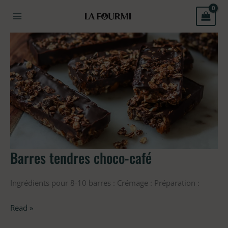
Aller
au
contenu
Barres
tendres
choco-
café
Barres tendres choco-café
Ingrédients pour 8-10 barres : Crémage : Préparation :
Read »