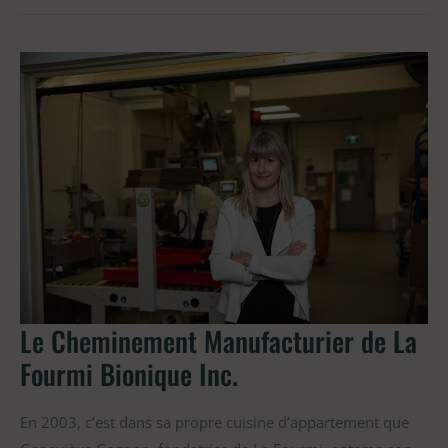
Le
Cheminement
Manufacturier
de
La
Fourmi
Bionique
Inc.
Le Cheminement Manufacturier de La
Fourmi Bionique Inc.
En 2003, c’est dans sa propre cuisine d’appartement que