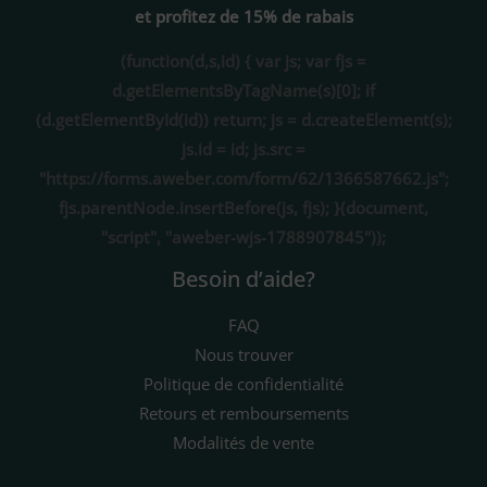
et profitez de 15% de rabais
(function(d,s,id) { var js; var fjs =
d.getElementsByTagName(s)[0]; if
(d.getElementById(id)) return; js = d.createElement(s);
js.id = id; js.src =
"https://forms.aweber.com/form/62/1366587662.js";
fjs.parentNode.insertBefore(js, fjs); }(document,
"script", "aweber-wjs-1788907845"));
Besoin d’aide?
FAQ
Nous trouver
Politique de confidentialité
Retours et remboursements
Modalités de vente