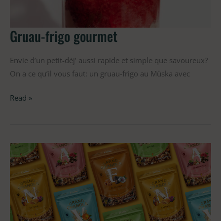
Gruau-frigo gourmet
Envie d’un petit-déj’ aussi rapide et simple que savoureux?
On a ce qu’il vous faut: un gruau-frigo au Müska avec
Read »
Un
emballage
à
la
hauteur
de