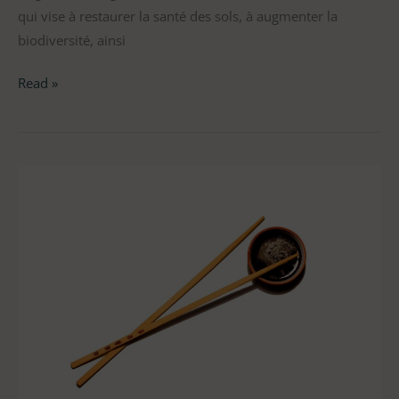
qui vise à restaurer la santé des sols, à augmenter la
biodiversité, ainsi
Read »
Le
Tamari:
un
ingrédient
de
choix
pour
La
Fourmi