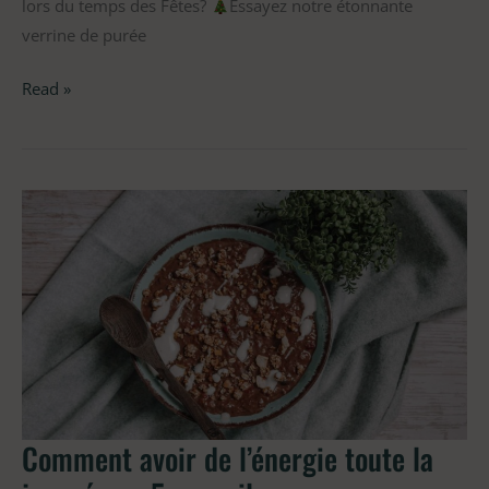
lors du temps des Fêtes?
Essayez notre étonnante
verrine de purée
Read »
Comment
avoir
de
l’énergie
toute
la
journée
en
5
Comment avoir de l’énergie toute la
conseils