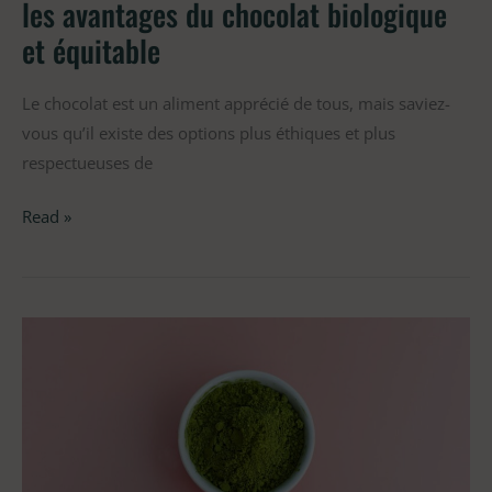
les avantages du chocolat biologique
et
et équitable
équitable
Le chocolat est un aliment apprécié de tous, mais saviez-
vous qu’il existe des options plus éthiques et plus
respectueuses de
Read »
Les
bienfaits
du
thé
matcha,
et