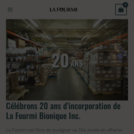
Aller
au
contenu
Célébrons
20
ans
d’incorporation
de
La
Fourmi
Bionique
Inc.
Célébrons 20 ans d’incorporation de
La Fourmi Bionique Inc.
La Fourmi est fière de souligner sa 20e année en affaires