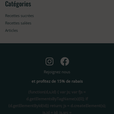
Catégories
Recettes sucrées
Recettes salées
Articles
Rejoignez nous
et profitez de 15% de rabais
(function(d,s,id) { var js; var fjs =
d.getElementsByTagName(s)[0]; if
(d.getElementById(id)) return; js = d.createElement(s);
js.id = id; js.src =