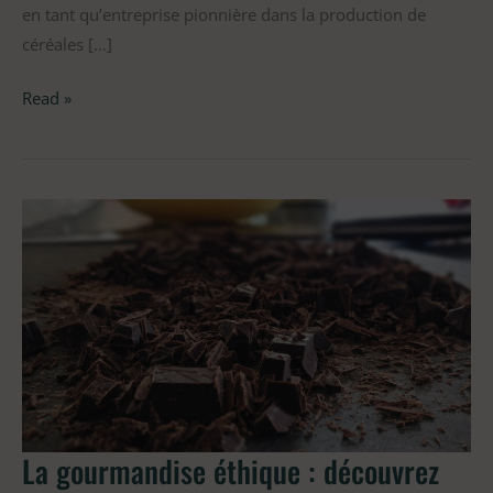
en tant qu’entreprise pionnière dans la production de
céréales […]
Read »
La
gourmandise
éthique
:
découvrez
les
avantages
du
chocolat
La gourmandise éthique : découvrez
biologique