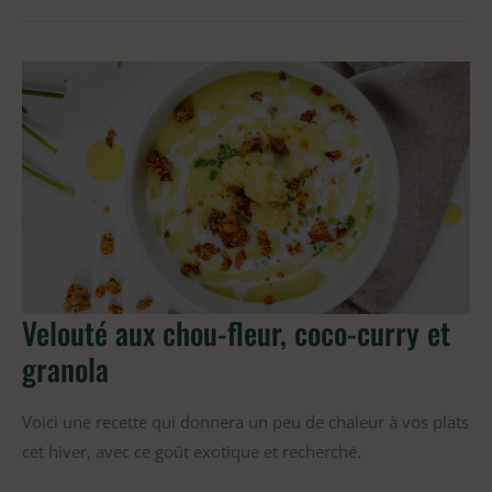
Velouté
aux
chou-
fleur,
coco-
curry
et
granola
Velouté aux chou-fleur, coco-curry et
granola
Voici une recette qui donnera un peu de chaleur à vos plats
cet hiver, avec ce goût exotique et recherché.