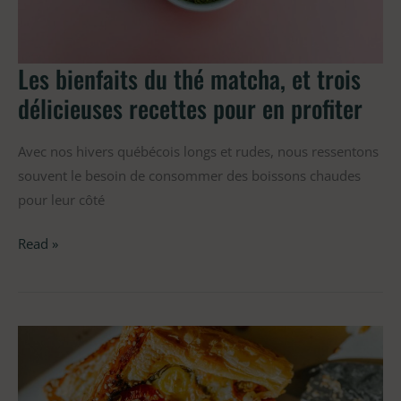
trois
délicieuses
recettes
Les bienfaits du thé matcha, et trois
pour
délicieuses recettes pour en profiter
en
profiter
Avec nos hivers québécois longs et rudes, nous ressentons
souvent le besoin de consommer des boissons chaudes
pour leur côté
Read »
Recette
Tarte
aux