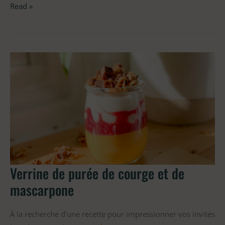
Read »
Verrine
de
purée
de
courge
et
de
mascarpone
Verrine de purée de courge et de
mascarpone
À la recherche d’une recette pour impressionner vos invités