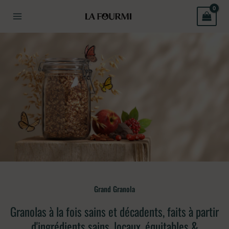
Aller
au
contenu
Grand Granola
Granolas à la fois sains et décadents, faits à partir
d'ingrédients sains, locaux, équitables &