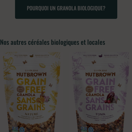
POURQUOI UN GRANOLA BIOLOGIQUE?
Nos autres céréales biologiques et locales
Plage
Plage
de
de
prix :
prix :
5,50$
5,50$
à
à
250,00$
250,00$