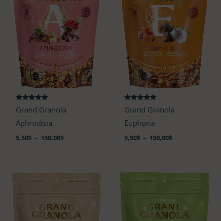
Note
Note
Grand Granola
Grand Granola
4.88
4.89
sur 5
sur 5
Aphrodisia
Euphoria
5,50
$
–
150,00
$
5,50
$
–
150,00
$
Plage
Plage
de
de
prix :
prix :
5,50$
5,50$
à
à
150,00$
150,00$