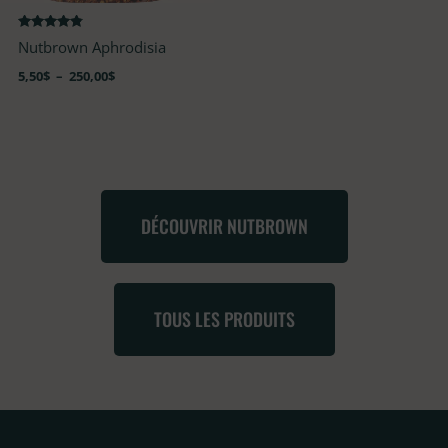
Note
Nutbrown Aphrodisia
4.68
sur 5
5,50
$
–
250,00
$
DÉCOUVRIR NUTBROWN
TOUS LES PRODUITS