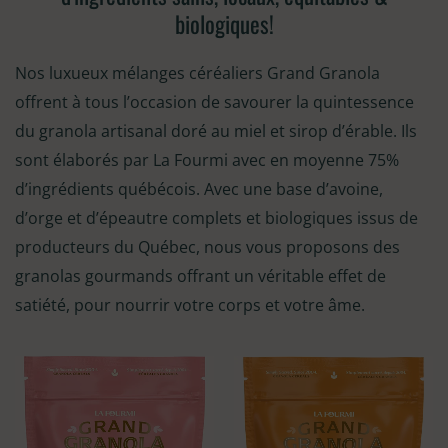
biologiques!
Nos luxueux mélanges céréaliers Grand Granola
offrent à tous l’occasion de savourer la quintessence
du granola artisanal doré au miel et sirop d’érable. Ils
sont élaborés par La Fourmi avec en moyenne 75%
d’ingrédients québécois. Avec une base d’avoine,
d’orge et d’épeautre complets et biologiques issus de
producteurs du Québec, nous vous proposons des
granolas gourmands offrant un véritable effet de
satiété, pour nourrir votre corps et votre âme.
Plage
Plage
de
de
prix :
prix :
5,50$
5,50$
à
à
150,00$
150,00$