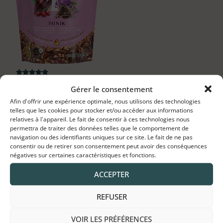
Note
Grand Granola Tonik
Gérer le consentement
4.83
sur 5
5,50
$
–
150,00
$
Afin d'offrir une expérience optimale, nous utilisons des technologies
telles que les cookies pour stocker et/ou accéder aux informations
relatives à l'appareil. Le fait de consentir à ces technologies nous
permettra de traiter des données telles que le comportement de
navigation ou des identifiants uniques sur ce site. Le fait de ne pas
consentir ou de retirer son consentement peut avoir des conséquences
Offrez-vous le meilleur pour vos collations avec des
négatives sur certaines caractéristiques et fonctions.
ingrédients locaux, naturels, sains, gourmets et avec 80% à
ACCEPTER
86% d’ingrédients certifiés biologiques! En effet, la gamme
Grand Granola est certifiée Ecocert Canada pour ses
REFUSER
ingrédients biologiques. Nous avons soigneusement
VOIR LES PRÉFÉRENCES
confectionné un assemblage luxueux de céréales