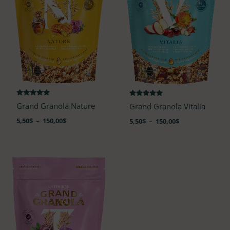
Note
Note
Grand Granola Nature
Grand Granola Vitalia
4.91
4.82
sur 5
sur 5
5,50
$
–
150,00
$
5,50
$
–
150,00
$
Plage
de
prix :
5,50$
à
150,00$