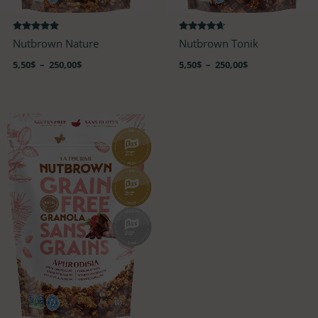
Note
Note
Nutbrown Nature
Nutbrown Tonik
4.86
4.59
sur 5
sur 5
5,50
$
–
250,00
$
5,50
$
–
250,00
$
Plage
de
prix :
5,50$
à
250,00$