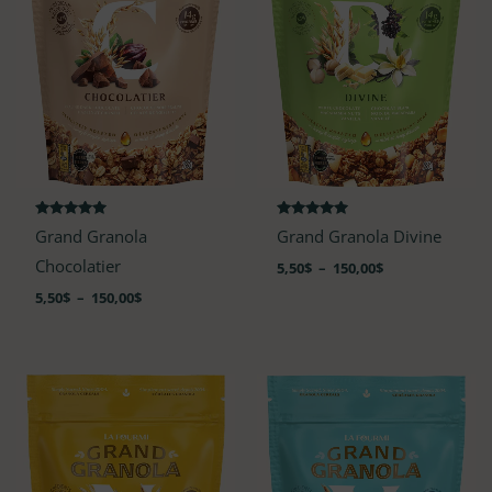
Note
Note
Grand Granola
Grand Granola Divine
4.85
4.89
sur 5
sur 5
Chocolatier
5,50
$
–
150,00
$
5,50
$
–
150,00
$
Plage
Plage
de
de
prix :
prix :
5,50$
5,50$
à
à
150,00$
150,00$