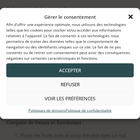
Préparation de la croustade :
Gérer le consentement
Mélanger tous les ingrédients secs et ajouter le
Afin d'offrir une expérience optimale, nous utilisons des technologies
telles que les cookies pour stocker et/ou accéder aux informations
beurre, jusqu’à consistance granuleuse.
relatives à l'appareil. Le fait de consentir à ces technologies nous
Répartir le mélange avec les doigts sur une plaque à
permettra de traiter des données telles que le comportement de
navigation ou des identifiants uniques sur ce site. Le fait de ne pas
biscuits et presser légèrement.
consentir ou de retirer son consentement peut avoir des conséquences
Cuire au four environ 10 min jusqu’à ce que le
négatives sur certaines caractéristiques et fonctions.
mélange soit doré.
ACCEPTER
Réserver.
REFUSER
Mélange de yogourt et fromage :
VOIR LES PRÉFÉRENCES
Dans un bol, mélanger tous les ingrédients et fouetter
jusqu’à consistance crémeuse.
Politiques de témoins
Politique de confidentialité
Compote de fraises et framboises :
Placer les fruits avec le sirop d’érable dans un bol