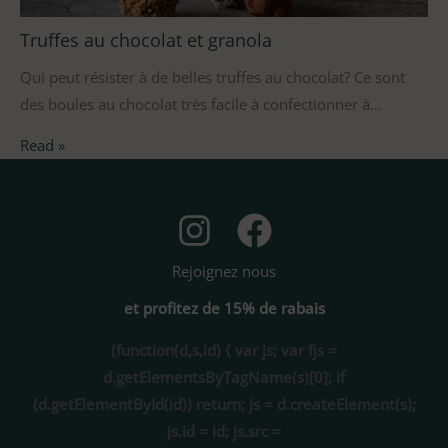
Truffes au chocolat et granola
Qui peut résister à de belles truffes au chocolat? Ce sont
des boules au chocolat très facile à confectionner à…
Read »
Rejoignez nous
et profitez de 15% de rabais
(function(d,s,id) { var js; var fjs =
d.getElementsByTagName(s)[0]; if
(d.getElementById(id)) return; js = d.createElement(s);
js.id = id; js.src =