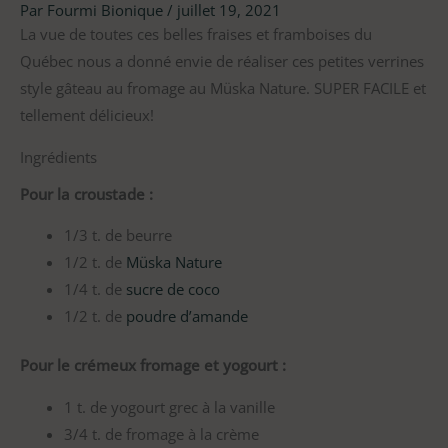
Par
Fourmi Bionique
/
juillet 19, 2021
La vue de toutes ces belles fraises et framboises du
Québec nous a donné envie de réaliser ces petites verrines
style gâteau au fromage au Müska Nature. SUPER FACILE et
tellement délicieux!
Ingrédients
Pour la croustade :
1/3 t. de beurre
1/2 t. de
Müska Nature
1/4 t. de
sucre de coco
1/2 t. de
poudre d’amande
Pour le crémeux fromage et yogourt :
1 t. de yogourt grec à la vanille
3/4 t. de fromage à la crème