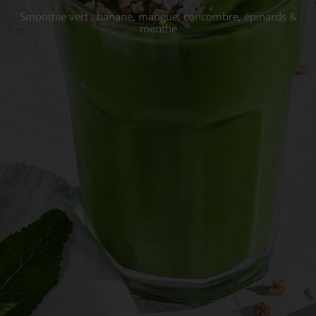
Smoothie vert : banane, mangue, concombre, épinards &
menthe