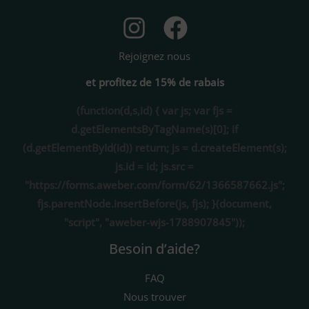
Rejoignez nous
et profitez de 15% de rabais
(function(d,s,id) { var js; var fjs =
d.getElementsByTagName(s)[0]; if
(d.getElementById(id)) return; js = d.createElement(s);
js.id = id; js.src =
"https://forms.aweber.com/form/62/1366587662.js";
fjs.parentNode.insertBefore(js, fjs); }(document,
"script", "aweber-wjs-1788907845"));
Besoin d’aide?
FAQ
Nous trouver