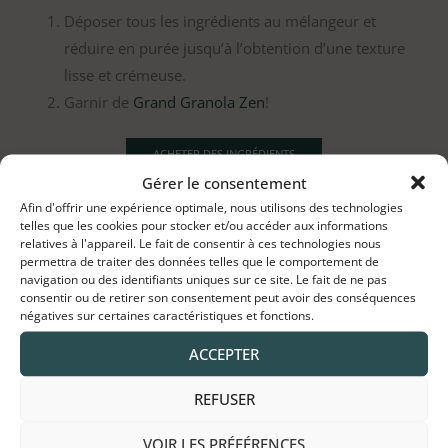
Déposer tous les ingrédients au mélangeur et
réduire en purée jusqu’à l’obtention d’une texture
lisse et crémeuse.
Garnir de
Grand Granola Zen
!
ACHETER DES INGRÉDIENTS
Gérer le consentement
Afin d'offrir une expérience optimale, nous utilisons des technologies
telles que les cookies pour stocker et/ou accéder aux informations
relatives à l'appareil. Le fait de consentir à ces technologies nous
permettra de traiter des données telles que le comportement de
navigation ou des identifiants uniques sur ce site. Le fait de ne pas
consentir ou de retirer son consentement peut avoir des conséquences
négatives sur certaines caractéristiques et fonctions.
←
Article précédent
Article suivant
→
ACCEPTER
REFUSER
À lire également
VOIR LES PRÉFÉRENCES