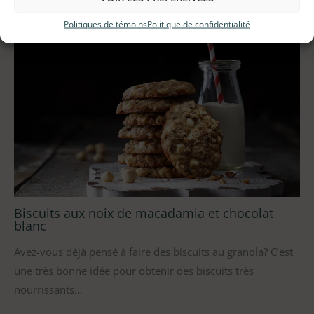
Politiques de témoins
Politique de confidentialité
Biscuits aux noix de macadamia et chocolat
blanc
Avez-vous déjà pensé à faire des biscuits au granola? C’est
une très bonne idée pour obtenir des biscuits très
nourrissants…