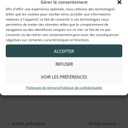
Gérer le consentement
Afin d'offrir une expérience optimale, nous utilisons des technologies
telles que les cookies pour stocker et/ou accéder aux informations
relatives à l'appareil. Le fait de consentir à ces technologies nous
permettra de traiter des données telles que le comportement de
navigation ou des identifiants uniques sur ce site. Le fait de ne pas
consentir ou de retirer son consentement peut avoir des conséquences
négatives sur certaines caractéristiques et fonctions.
Préparation :
ACCEPTER
Mettre tous les ingrédients au mélangeur jusqu’à
l’obtention d’un mélange crémeux.
REFUSER
ACHETER DES INGRÉDIENTS
VOIR LES PRÉFÉRENCES
Politiques de témoins
Politique de confidentialité
←
Article précédent
Article suivant
→