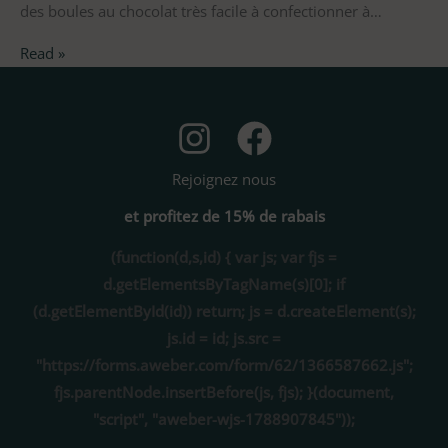
des boules au chocolat très facile à confectionner à…
Read »
Rejoignez nous
et profitez de 15% de rabais
(function(d,s,id) { var js; var fjs =
d.getElementsByTagName(s)[0]; if
(d.getElementById(id)) return; js = d.createElement(s);
js.id = id; js.src =
"https://forms.aweber.com/form/62/1366587662.js";
fjs.parentNode.insertBefore(js, fjs); }(document,
"script", "aweber-wjs-1788907845"));