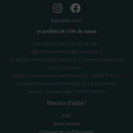
Rejoignez nous
et profitez de 15% de rabais
(function(d,s,id) { var js; var fjs =
d.getElementsByTagName(s)[0]; if
(d.getElementById(id)) return; js = d.createElement(s);
js.id = id; js.src =
"https://forms.aweber.com/form/62/1366587662.js";
fjs.parentNode.insertBefore(js, fjs); }(document,
"script", "aweber-wjs-1788907845"));
Besoin d’aide?
FAQ
Nous trouver
Politique de confidentialité