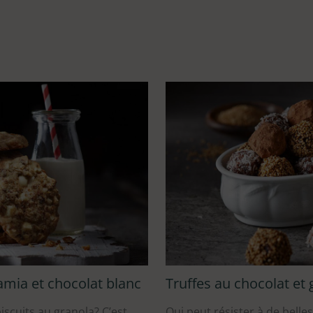
amia et chocolat blanc
Truffes au chocolat et 
iscuits au granola? C’est
Qui peut résister à de belle