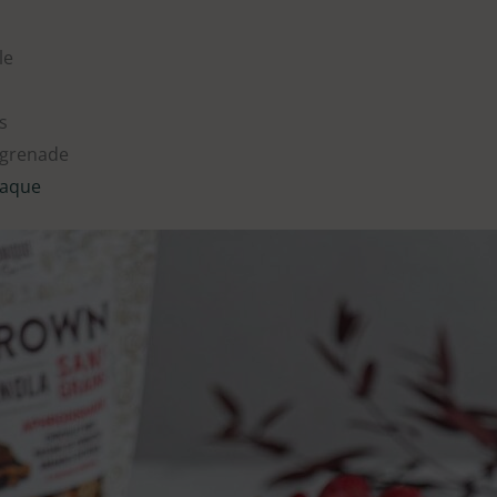
le
s
 grenade
iaque