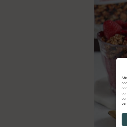
Afi
coo
con
com
con
cer