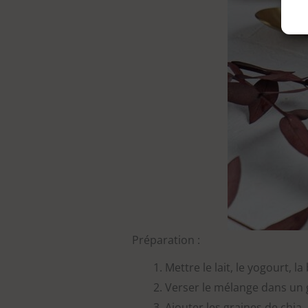
Préparation :
Mettre le lait, le yogourt,
Verser le mélange dans un
Ajouter les graines de chia, 