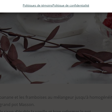
Politiques de témoins
Politique de confidentialité
 la banane et les framboises au mélangeur jusqu’à homogénéit
 grand pot Masson.
le sirop d’érable la vanille et bien refermer le pot.