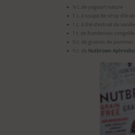
¼ t. de yogourt nature
1 c. à soupe de sirop d’érab
1 c. à thé d’extrait de vanille
1 t. de framboises congelée
½ t. de graines de pommes
½ t. de
Nutbrown
Aphrodis