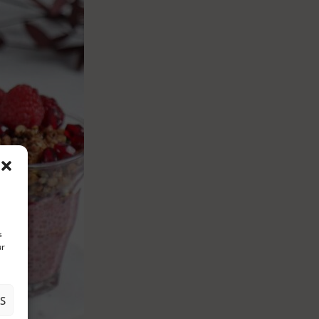
s
ur
S