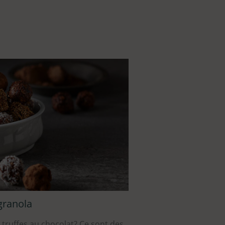
granola
s truffes au chocolat? Ce sont des