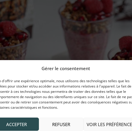
Gérer le consentement
n d'offrir une expérience optimale, nous utilisons des technologies telles que les
kies pour stocker et/ou accéder aux informations relatives à l'appareil. Le fait de
sentir à ces technologies nous permettra de traiter des données telles que le
portement de navigation ou des identifiants uniques sur ce site. Le fait de ne pa
sentir ou de retirer son consentement peut avoir des conséquences négatives s
taines caractéristiques et fonctions.
ACCEPTER
REFUSER
VOIR LES PRÉFÉRENCE