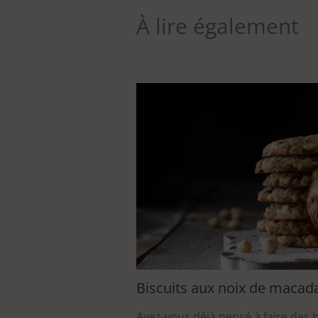
À lire également
Biscuits aux noix de macad
Avez-vous déjà pensé à faire des b