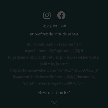
Rejoignez nous
et profitez de 15% de rabais
(function(d,s,id) { var js; var fjs =
d.getElementsByTagName(s)[0]; if
(d.getElementById(id)) return; js = d.createElement(s);
js.id = id; js.src =
"https://forms.aweber.com/form/62/1366587662.js";
fjs.parentNode.insertBefore(js, fjs); }(document,
"script", "aweber-wjs-1788907845"));
Besoin d’aide?
FAQ