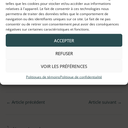
telles que les cookies pour stocker et/ou accéder aux informations
purée et bien mélanger.
relatives à l'appareil. Le fait de consentir à ces technologies nous
Disposer dans un verre ou un pot 1/3t de purée de
permettra de traiter des données telles que le comportement de
navigation ou des identifiants uniques sur ce site. Le fait de ne pas
bleuets au fond ; 1/3 t du mélange de bleuets et
consentir ou de retirer son consentement peut avoir des conséquences
pouding et terminer avec 1/3 à 1/2 t du pouding
négatives sur certaines caractéristiques et fonctions.
puis garnir avec du granola et des bleuets frais!
ACCEPTER
ACHETER DES INGRÉDIENTS
REFUSER
VOIR LES PRÉFÉRENCES
Politiques de témoins
Politique de confidentialité
←
Article précédent
Article suivant
→