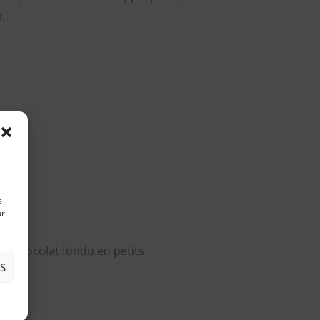
.
s
ur
de chocolat fondu en petits
S