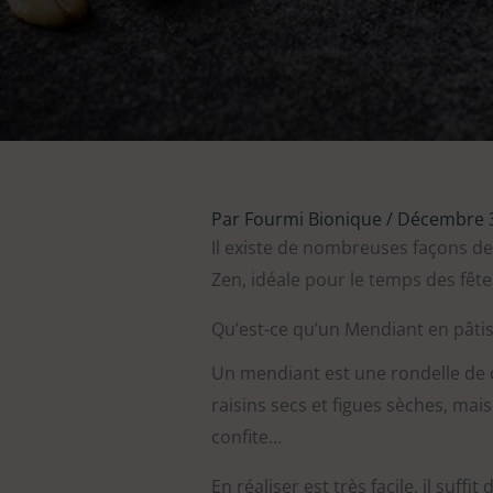
Par
Fourmi Bionique
/
Décembre 3
Il existe de nombreuses façons de
Zen, idéale pour le temps des fête
Qu’est-ce qu’un Mendiant en pâtis
Un mendiant est une rondelle de ch
raisins secs et figues sèches, mai
confite…
En réaliser est très facile, il suff