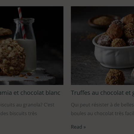
amia et chocolat blanc
Truffes au chocolat et 
iscuits au granola? C’est
Qui peut résister à de belle
des biscuits très
boules au chocolat très faci
Read »