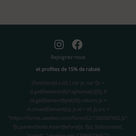
Rejoignez nous
et profitez de 15% de rabais
(function(d,s,id) { var js; var fjs =
d.getElementsByTagName(s)[0]; if
(d.getElementById(id)) return; js =
d.createElement(s); js.id = id; js.src =
"https://forms.aweber.com/form/62/1366587662.js";
fjs.parentNode.insertBefore(js, fjs); }(document,
"script", "aweber-wjs-1788907845"));