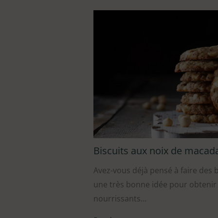
Biscuits aux noix de macad
Avez-vous déjà pensé à faire des b
une très bonne idée pour obtenir 
nourrissants…