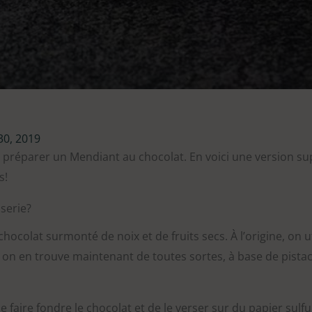
0, 2019
 préparer un Mendiant au chocolat. En voici une version su
s!
serie?
ocolat surmonté de noix et de fruits secs. À l’origine, on u
s on en trouve maintenant de toutes sortes, à base de pista
it de faire fondre le chocolat et de le verser sur du papier sul