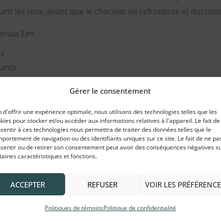
ant les noix, avant que le chocolat ne refroidisse et durcisse
anola Zen
es
iants
Gérer le consentement
au lait, au choix
n d'offrir une expérience optimale, nous utilisons des technologies telles que les
ranola Zen
kies pour stocker et/ou accéder aux informations relatives à l'appareil. Le fait de
sentir à ces technologies nous permettra de traiter des données telles que le
portement de navigation ou des identifiants uniques sur ce site. Le fait de ne pa
sentir ou de retirer son consentement peut avoir des conséquences négatives s
taines caractéristiques et fonctions.
bain-marie, à feu doux.
 recouverte de papier parchemin, étaler une cuillère à café 
ACCEPTER
REFUSER
VOIR LES PRÉFÉRENCE
tre à l’aide du dos de la cuillère.
a Zen.
Politiques de témoins
Politique de confidentialité
dans un endroit frais (au moins 1 heure).