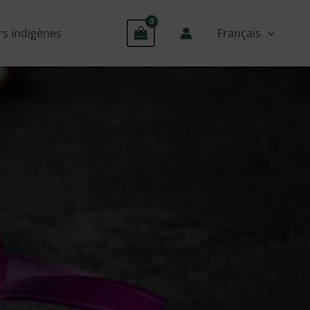
rs indigènes
Français