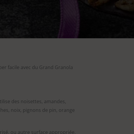
per facile avec du Grand Granola
tilise des noisettes, amandes,
ches, noix, pignons de pin, orange
furisé, ou autre surface appropriée,