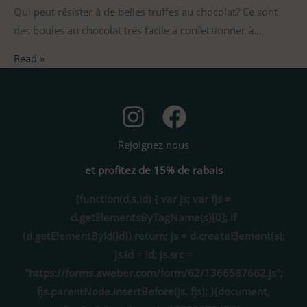
Qui peut résister à de belles truffes au chocolat? Ce sont
des boules au chocolat très facile à confectionner à…
Read »
Rejoignez nous
et profitez de 15% de rabais
(function(d,s,id) { var js; var fjs =
d.getElementsByTagName(s)[0]; if
(d.getElementById(id)) return; js = d.createElement(s);
js.id = id; js.src =
"https://forms.aweber.com/form/62/1366587662.js";
fjs.parentNode.insertBefore(js, fjs); }(document,