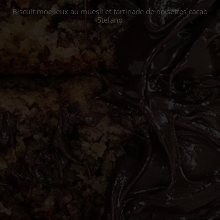
Biscuit moelleux au muesli et tartinade de noisettes cacao
Stefano