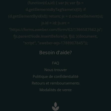
(function(d,s,id) { var js; var fjs =
d.getElementsByTagName(s)[0]; if
(d.getElementById(id)) return; js = d.createElement(s);
js.id = id; js.src =
"https://forms.aweber.com/form/62/1366587662.js";
fjs.parentNode.insertBefore(js, fjs); }(document,
"script", "aweber-wjs-1788907845"));
Besoin d’aide?
FAQ
Nous trouver
Politique de confidentialité
Retours et remboursements
Modalités de vente