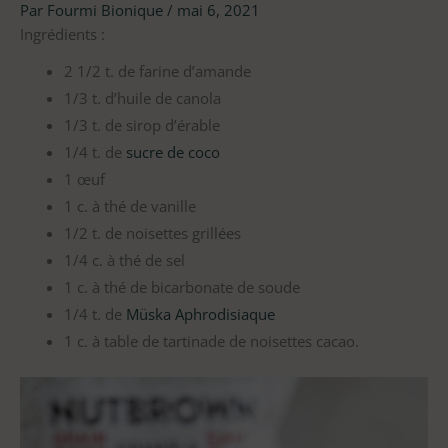
Par
Fourmi Bionique
/
mai 6, 2021
Ingrédients :
2 1/2 t. de farine d’amande
1/3 t. d’huile de canola
1/3 t. de sirop d’érable
1/4 t. de
sucre de coco
1 œuf
1 c. à thé de vanille
1/2 t. de noisettes grillées
1/4 c. à thé de sel
1 c. à thé de bicarbonate de soude
1/4 t. de
Müska Aphrodisiaque
1 c. à table de tartinade de noisettes cacao.