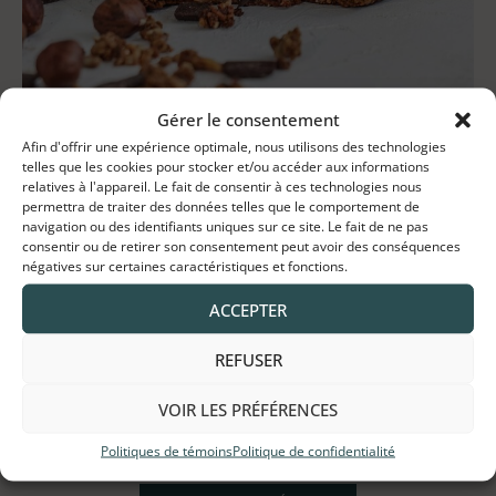
Instructions :
Gérer le consentement
Afin d'offrir une expérience optimale, nous utilisons des technologies
Dans un bol, mélanger l’huile, le sirop d’érable, le
telles que les cookies pour stocker et/ou accéder aux informations
relatives à l'appareil. Le fait de consentir à ces technologies nous
sucre, l’œuf, la vanille avec un fouet.
permettra de traiter des données telles que le comportement de
Ajouter ensuite la farine, le bicarbonate, le sel, les
navigation ou des identifiants uniques sur ce site. Le fait de ne pas
consentir ou de retirer son consentement peut avoir des conséquences
noisettes, le Müska et mélanger.
négatives sur certaines caractéristiques et fonctions.
Ajouter la tartinade et mélanger doucement.
Placer 2 c à table de pâte par biscuit sur une plaque
ACCEPTER
à biscuits, tapisser de papier parchemin et aplatir
REFUSER
légèrement.
Cuire à 350 F pendant 10 min.
VOIR LES PRÉFÉRENCES
Donne environ 8 gros biscuits.
Politiques de témoins
Politique de confidentialité