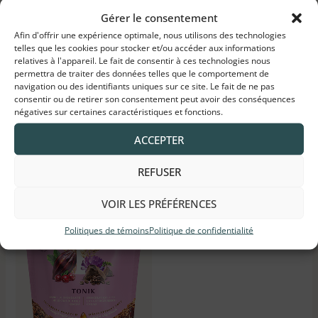
Gérer le consentement
Afin d'offrir une expérience optimale, nous utilisons des technologies
telles que les cookies pour stocker et/ou accéder aux informations
Note
Note
Grand Granola Nature
Grand Granola Vitalia
relatives à l'appareil. Le fait de consentir à ces technologies nous
4.91
4.82
permettra de traiter des données telles que le comportement de
sur 5
sur 5
5,50
$
–
150,00
$
5,50
$
–
150,00
$
navigation ou des identifiants uniques sur ce site. Le fait de ne pas
consentir ou de retirer son consentement peut avoir des conséquences
négatives sur certaines caractéristiques et fonctions.
ACCEPTER
Plage
REFUSER
de
prix :
VOIR LES PRÉFÉRENCES
5,50$
à
150,00$
Politiques de témoins
Politique de confidentialité