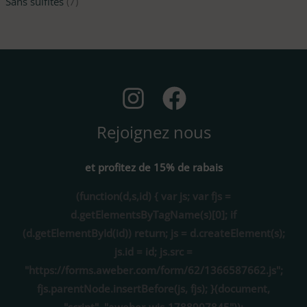
Sans sulfites
(7)
Rejoignez nous
et profitez de 15% de rabais
(function(d,s,id) { var js; var fjs =
d.getElementsByTagName(s)[0]; if
(d.getElementById(id)) return; js = d.createElement(s);
js.id = id; js.src =
"https://forms.aweber.com/form/62/1366587662.js";
fjs.parentNode.insertBefore(js, fjs); }(document,
"script", "aweber-wjs-1788907845"));