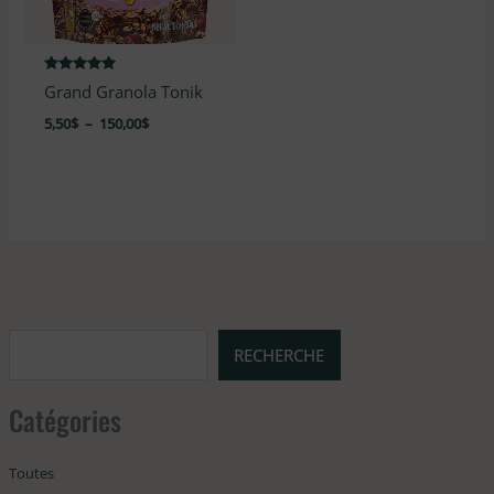
Note
Grand Granola Tonik
4.83
sur 5
5,50
$
–
150,00
$
RECHERCHE
Catégories
Toutes