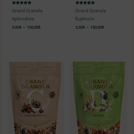
Note
Note
Grand Granola
Grand Granola
4.88
4.89
sur 5
sur 5
Aphrodisia
Euphoria
5,50
$
–
150,00
$
5,50
$
–
150,00
$
Plage
Plage
de
de
prix :
prix :
5,50$
5,50$
à
à
150,00$
150,00$