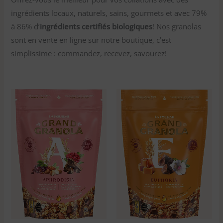
ingrédients locaux, naturels, sains, gourmets et avec 79%
à 86% d’
ingrédients certifiés biologiques
! Nos granolas
sont en vente en ligne sur notre boutique, c’est
simplissime : commandez, recevez, savourez!
Plage
Plage
de
de
prix :
prix :
5,50$
5,50$
à
à
150,00$
150,00$