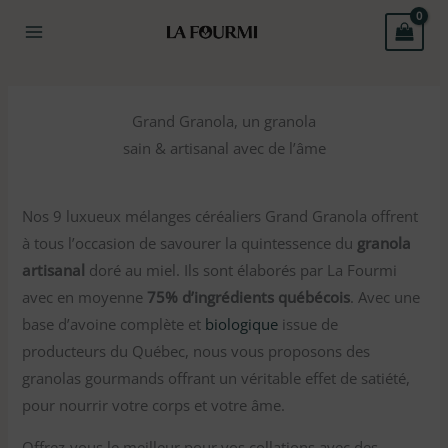
Aller
R
au
e
contenu
c
h
Grand Granola, un granola
e
sain & artisanal avec de l’âme
r
c
h
Nos 9 luxueux mélanges céréaliers Grand Granola offrent
à tous l’occasion de savourer la quintessence du
granola
e
artisanal
doré au miel. Ils sont élaborés par La Fourmi
avec en moyenne
75% d’ingrédients québécois
. Avec une
base d’avoine complète et
biologique
issue de
producteurs du Québec, nous vous proposons des
granolas gourmands offrant un véritable effet de satiété,
pour nourrir votre corps et votre âme.
Offrez-vous le meilleur pour vos collations avec des