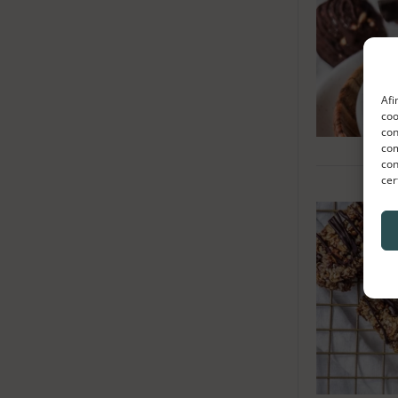
Afi
coo
con
com
con
cer