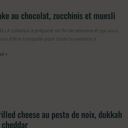
nolas
ison
ke au chocolat, zucchinis et muesli
ke
colat,
là LA collation à préparer en fin de semaine et qui vous
chinis
ure d’être tranquille pour toute la semaine à
ad »
sli
illed cheese au pesto de noix, dukkah
lled
eese
 cheddar