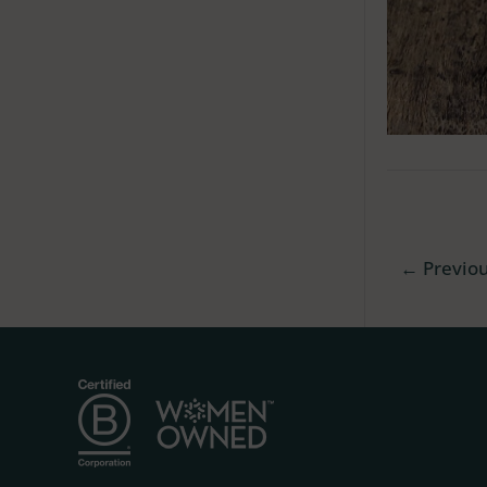
←
Previo