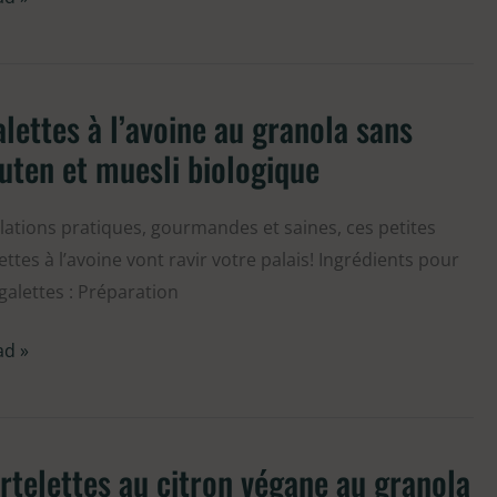
lettes à l’avoine au granola sans
ettes
uten et muesli biologique
voine
lations pratiques, gourmandes et saines, ces petites
nola
ettes à l’avoine vont ravir votre palais! Ingrédients pour
ns
galettes : Préparation
ten
ad »
sli
logique
rtelettes au citron végane au granola
telettes