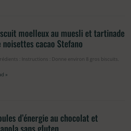
ten
scuit moelleux au muesli et tartinade
cuit
elleux
 noisettes cacao Stefano
sli
rédients : Instructions : Donne environ 8 gros biscuits.
tinade
ad »
settes
cao
fano
ules d’énergie au chocolat et
les
nergie
anola sans gluten