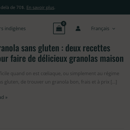
-delà de 70$.
En savoir plus
.
rs indigènes
Français
anola sans gluten : deux recettes
anola
ns
ur faire de délicieux granolas maison
ten
ficile quand on est cœliaque, ou simplement au régime
ux
s gluten, de trouver un granola bon, frais et à prix […]
ettes
ur
ad »
re
icieux