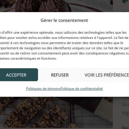
au
cho
Qu’
et
Gérer le consentement
bon
gra
n d'offrir une expérience optimale, nous utilisons des technologies telles que les
sa
Re
kies pour stocker et/ou accéder aux informations relatives à l'appareil. Le fait de
sentir à ces technologies nous permettra de traiter des données telles que le
glu
portement de navigation ou des identifiants uniques sur ce site. Le fait de ne pa
sentir ou de retirer son consentement peut avoir des conséquences négatives s
taines caractéristiques et fonctions.
Ba
Bar
ACCEPTER
REFUSER
VOIR LES PRÉFÉRENCE
ten
ch
sa
Politiques de témoins
Politique de confidentialité
cui
Pas
au
Gra
cho
Ing
et
gra
Re