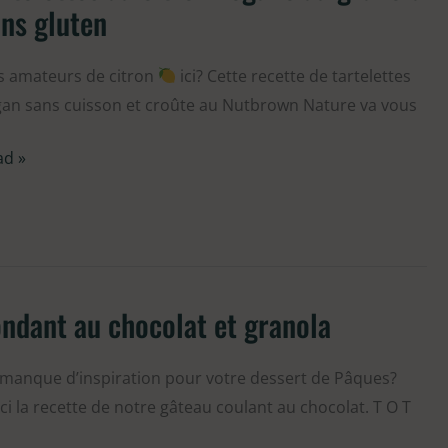
ns gluten
ron
gane
s amateurs de citron
ici? Cette recette de tartelettes
an sans cuisson et croûte au Nutbrown Nature va vous
nola
ns
ad »
ten
ndant au chocolat et granola
ndant
colat
manque d’inspiration pour votre dessert de Pâques?
ci la recette de notre gâteau coulant au chocolat. T O T
nola