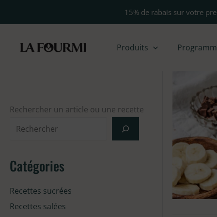
Aller
15% de rabais sur votre pr
au
contenu
Produits
Programme 
Rechercher un article ou une recette
Catégories
Recettes sucrées
Recettes salées