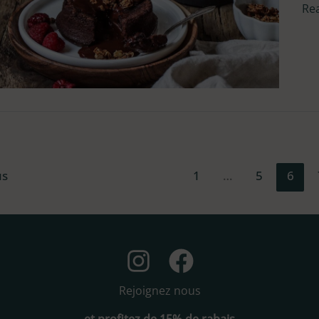
Re
us
1
…
5
6
Rejoignez nous