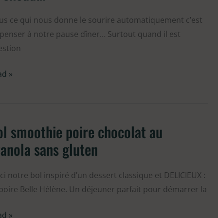
sto
s ce qui nous donne le sourire automatiquement c’est
penser à notre pause dîner… Surtout quand il est
x,
estion
kkah
ad »
eddar
l smoothie poire chocolat au
oothie
anola sans gluten
re
colat
ci notre bol inspiré d’un dessert classique et DELICIEUX :
poire Belle Hélène. Un déjeuner parfait pour démarrer la
nola
ns
ad »