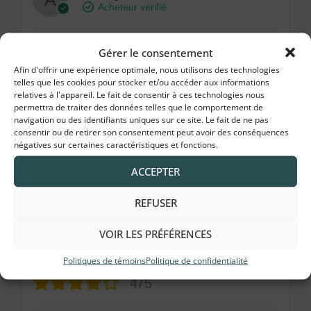
Acheteur vérifié
4/5
Gérer le consentement
Afin d'offrir une expérience optimale, nous utilisons des technologies
telles que les cookies pour stocker et/ou accéder aux informations
bonne qualité du produit et livraison rapide
relatives à l'appareil. Le fait de consentir à ces technologies nous
permettra de traiter des données telles que le comportement de
Il y a 3 années
navigation ou des identifiants uniques sur ce site. Le fait de ne pas
consentir ou de retirer son consentement peut avoir des conséquences
négatives sur certaines caractéristiques et fonctions.
Noix de macadamia sans gluten
ACCEPTER
REFUSER
Louise Emond
VOIR LES PRÉFÉRENCES
Acheteur vérifié
Politiques de témoins
Politique de confidentialité
4/5