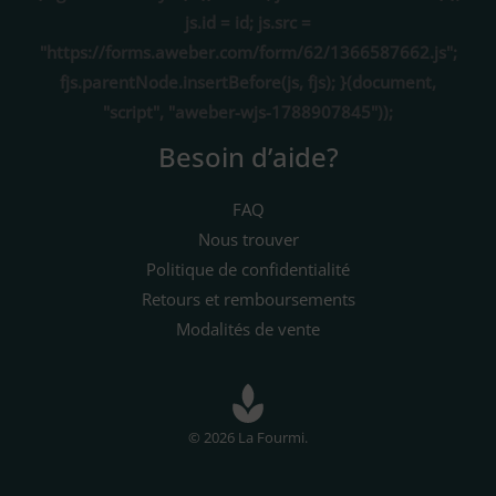
js.id = id; js.src =
"https://forms.aweber.com/form/62/1366587662.js";
fjs.parentNode.insertBefore(js, fjs); }(document,
"script", "aweber-wjs-1788907845"));
Besoin d’aide?
FAQ
Nous trouver
Politique de confidentialité
Retours et remboursements
Modalités de vente
© 2026 La Fourmi.