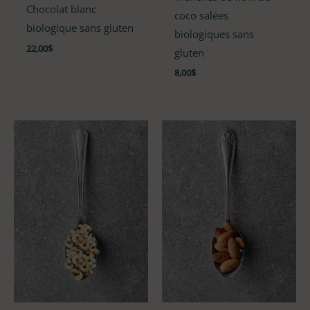
Note
Chocolat blanc
5.00
coco salées
sur 5
biologique sans gluten
biologiques sans
22,00
$
gluten
8,00
$
Plage
de
prix :
16,00$
à
21,00$