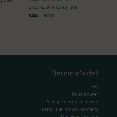
4.00
sur 5
décortiquées sans gluten
5,00
$
–
9,00
$
Besoin d’aide?
FAQ
Nous trouver
Politique de confidentialité
Retours et remboursements
Modalités de vente