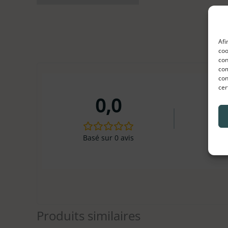
Afi
coo
con
com
con
cer
0,0
Basé sur 0 avis
Produits similaires