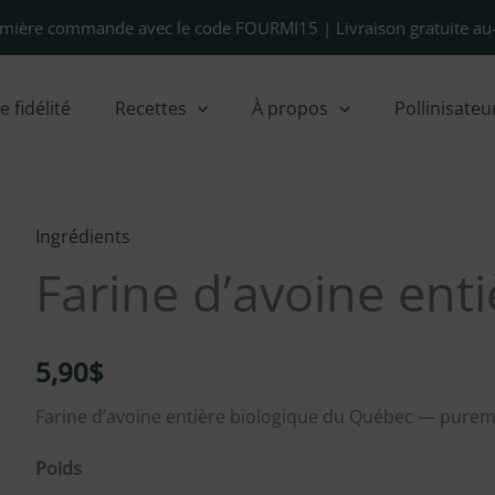
emière commande avec le code FOURMI15 | Livraison gratuite au
fidélité
Recettes
À propos
Pollinisateu
Ingrédients
quantité
Farine d’avoine ent
de
Farine
d’avoine
5,90
$
entière
biologique
Farine d’avoine entière biologique du Québec — purem
Poids