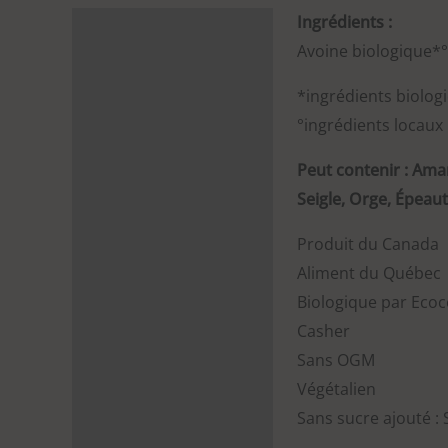
Ingrédients :
Description
Avoine biologique*°
Information
*ingrédients biolog
supplémentaire
°ingrédients locaux
Peut contenir : Ama
Seigle, Orge, Épeaut
Produit du Canada
Aliment du Québec
Biologique par Eco
Casher
Sans OGM
Végétalien
Sans sucre ajouté 