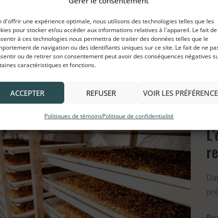
Gérer le consentement
le
le 
mo
n d'offrir une expérience optimale, nous utilisons des technologies telles que les
kies pour stocker et/ou accéder aux informations relatives à l'appareil. Le fait de
Par
Re
sentir à ces technologies nous permettra de traiter des données telles que le
2
portement de navigation ou des identifiants uniques sur ce site. Le fait de ne pa
sentir ou de retirer son consentement peut avoir des conséquences négatives s
taines caractéristiques et fonctions.
ACCEPTER
REFUSER
VOIR LES PRÉFÉRENCE
Politiques de témoins
Politique de confidentialité
L’
L’e
pe
re
avo
9
Dan
vie
pré
s’il
sai
Re