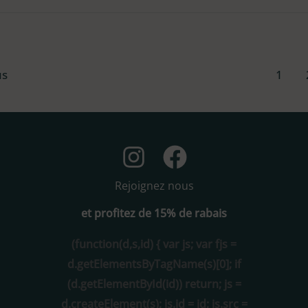
us
1
Rejoignez nous
et profitez de 15% de rabais
(function(d,s,id) { var js; var fjs =
d.getElementsByTagName(s)[0]; if
(d.getElementById(id)) return; js =
d.createElement(s); js.id = id; js.src =