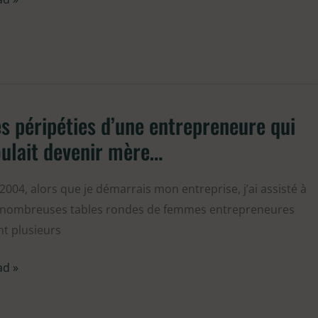
tomber
tes!
s péripéties d’une entrepreneure qui
ipéties
ulait devenir mère…
ne
trepreneure
2004, alors que je démarrais mon entreprise, j’ai assisté à
 nombreuses tables rondes de femmes entrepreneures
lait
t plusieurs
enir
re…
ad »