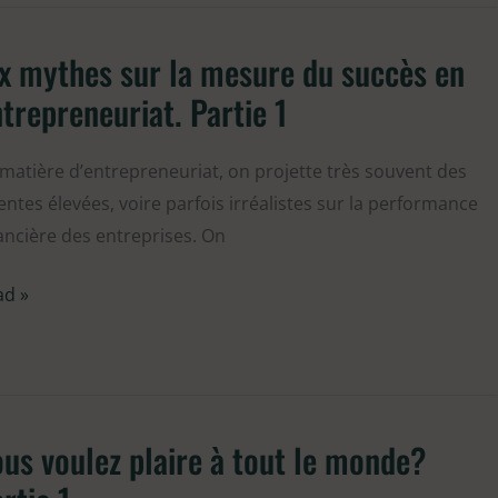
x mythes sur la mesure du succès en
thes
trepreneuriat. Partie 1
matière d’entrepreneuriat, on projette très souvent des
sure
entes élevées, voire parfois irréalistes sur la performance
ancière des entreprises. On
cès
ad »
repreneuriat.
tie
us voulez plaire à tout le monde?
us
lez