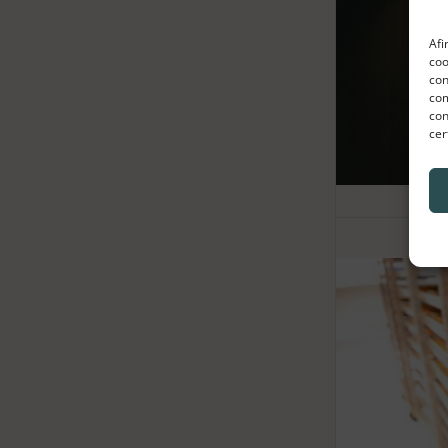
Afi
coo
con
com
con
cer