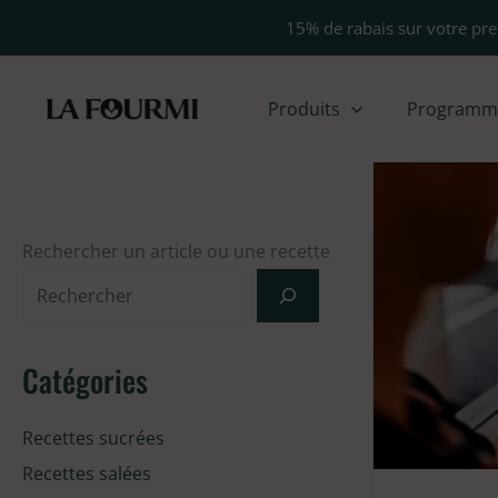
Aller
15% de rabais sur votre pr
au
contenu
Produits
Programme 
Rechercher un article ou une recette
Catégories
Recettes sucrées
Recettes salées