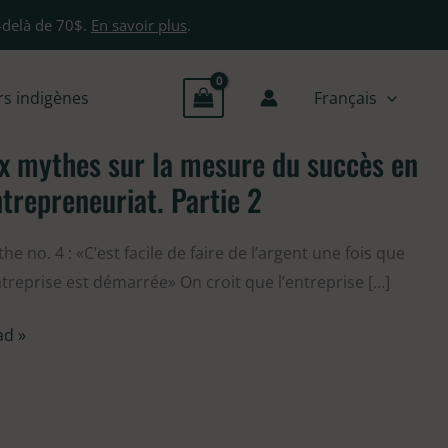
-delà de 70$.
En savoir plus
.
rs indigènes
Français
x mythes sur la mesure du succès en
thes
trepreneuriat. Partie 2
he no. 4 : «C’est facile de faire de l’argent une fois que
sure
ntreprise est démarrée» On croit que l’entreprise […]
cès
ad »
repreneuriat.
tie